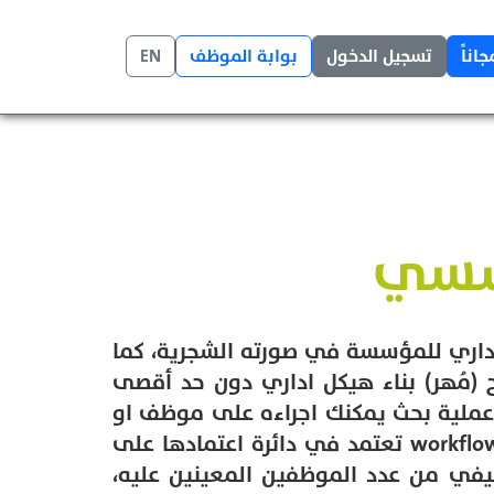
جاناً
تسجيل الدخول
بوابة الموظف
EN
سسي
إداري للمؤسسة في صورته الشجرية، كما
 (مُهر) بناء هيكل اداري دون حد أقصى
أو عملية بحث يمكنك اجراءه على موظف او
مجموعة من الموظفين وفقا لموقعهم من الهيكل الإداري. أيضا يمكنك بناء طلبات إدارية workflows تعتمد في دائرة اعتمادها على
في من عدد الموظفين المعينين عليه،